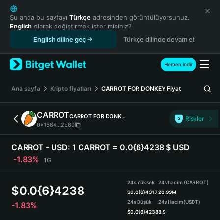
English
日本語
Şu anda bu sayfayı
Türkçe
adresinden görüntülüyorsunuz.
English
olarak değiştirmek ister misiniz?
Tiếng Việt
English diline geç
Türkçe dilinde devam et
Русский
Español (Latinoamérica)
Türkçe
Hemen indir
Italiano
Français
Ana sayfa
Kripto fiyatları
CARROT FOR DONKEY
Fiyat
Deutsch
简体中文
CARROT
CARROT FOR DONKEY
Riskler
繁體中文
0x1664...2E69
Português (Portugal)
Bahasa Indonesia
CARROT - USD:
1 CARROT = 0.0{6}4238 $ USD
ภาษาไทย
-1.83%
1G
हिन्दी
বাংলা
24s Yüksek
24s hacim (CARROT)
$
0.0{6}4238
Español
$
0.0{6}4317
20.99M
24s Düşük
24s Hacim
(USDT)
-1.83%
Português (Brasil)
$
0.0{6}4238
8.9
Español (Argentina)