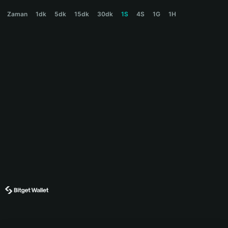
CARROT Price Chart
Zaman
1dk
5dk
15dk
30dk
1S
4S
1G
1H