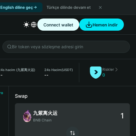
English diline geç
Türkçe dilinde devam et
Connect wallet
Hemen indir
Riskler
24s hacim (九紫离火运)
24s Hacim
(USDT)
--
--
0
ro
Swap
九紫离火运
BNB Chain