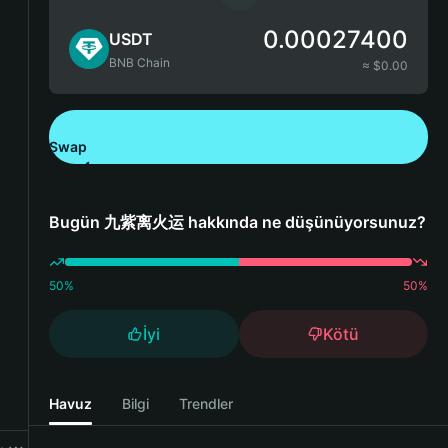
0.00027400
USDT
BNB Chain
≈ $
0.00
Swap
Bitget Wallet'ı İndirin
Bugün 九紫离火运 hakkında ne düşünüyorsunuz?
50
%
50
%
İyi
Kötü
Havuz
Bilgi
Trendler