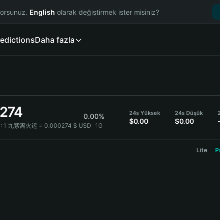
yorsunuz.
English
olarak değiştirmek ister misiniz?
edictions
Daha fazla
274
24s Yüksek
24s Düşük
0.00%
$0.00
$0.00
:
1 九紫离火运 = 0.000274 $ USD
1G
Lite
P