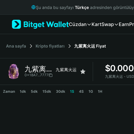
English
Şu anda bu sayfayı
Türkçe
adresinden görüntülü
日本語
Tiếng Việt
Cüzdan
Kart
Swap
Earn
Pr
Русский
Español (Latinoamérica)
Türkçe
Italiano
Ana sayfa
Kripto fiyatları
九紫离火运
Fiyat
Français
Deutsch
$
0.000
九紫离火运
简体中文
九紫离火运
繁體中文
0x18A7...7777
九紫离火运 - USD
Português (Portugal)
九紫离火运 Price Chart
Bahasa Indonesia
Zaman
1dk
5dk
15dk
30dk
1S
4S
1G
1H
ภาษาไทย
हिन्दी
বাংলা
Español
Português (Brasil)
Español (Argentina)