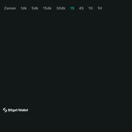
$PREDICTAI Price Chart
Zaman
1dk
5dk
15dk
30dk
1S
4S
1G
1H