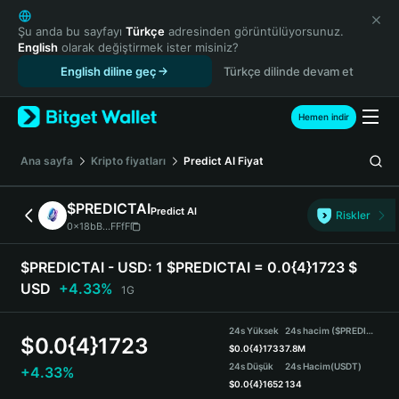
English
日本語
Şu anda bu sayfayı
Türkçe
adresinden görüntülüyorsunuz.
English
olarak değiştirmek ister misiniz?
Tiếng Việt
English diline geç
Türkçe dilinde devam et
Русский
Español (Latinoamérica)
Türkçe
Hemen indir
Italiano
Français
Ana sayfa
Kripto fiyatları
Predict AI
Fiyat
Deutsch
简体中文
$PREDICTAI
Predict AI
Riskler
繁體中文
0x18bB...FFfF
Português (Portugal)
Bahasa Indonesia
$PREDICTAI - USD:
1 $PREDICTAI = 0.0{4}1723 $
ภาษาไทย
USD
+4.33%
1G
हिन्दी
বাংলা
24s Yüksek
24s hacim ($PREDICTAI)
$
0.0{4}1723
Español
$
0.0{4}1733
7.8M
24s Düşük
24s Hacim
(USDT)
+4.33%
Português (Brasil)
$
0.0{4}1652
134
Español (Argentina)