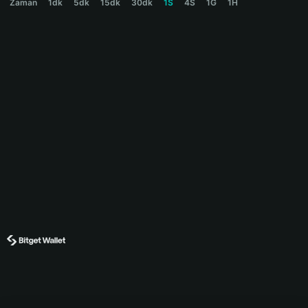
Zaman
1dk
5dk
15dk
30dk
1S
4S
1G
1H