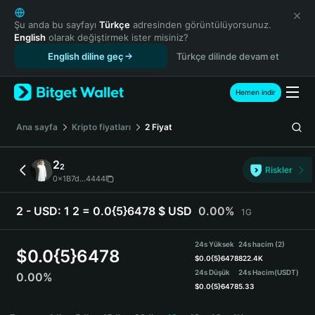
English
日本語
Şu anda bu sayfayı
Türkçe
adresinden görüntülüyorsunuz.
English
olarak değiştirmek ister misiniz?
Tiếng Việt
English diline geç
Türkçe dilinde devam et
Русский
Español (Latinoamérica)
Türkçe
Hemen indir
Italiano
Français
Ana sayfa
Kripto fiyatları
2
Fiyat
Deutsch
简体中文
2
2
Riskler
繁體中文
0x1B7d...4444
Português (Portugal)
Bahasa Indonesia
2 - USD:
1 2 = 0.0{5}6478 $ USD
0.00%
1G
ภาษาไทย
हिन्दी
24s Yüksek
24s hacim (2)
$
0.0{5}6478
বাংলা
$
0.0{5}6478
822.4K
24s Düşük
24s Hacim
(USDT)
0.00%
Español
$
0.0{5}6478
5.33
Português (Brasil)
2 Price Chart
Español (Argentina)