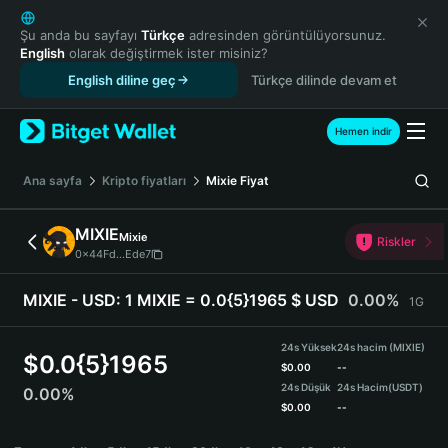
English
日本語
Şu anda bu sayfayı
Türkçe
adresinden görüntülüyorsunuz.
English
olarak değiştirmek ister misiniz?
Tiếng Việt
English diline geç
Türkçe dilinde devam et
Русский
Español (Latinoamérica)
Türkçe
Hemen indir
Italiano
Français
Ana sayfa
Kripto fiyatları
Mixie
Fiyat
Deutsch
简体中文
MIXIE
Mixie
Riskler
繁體中文
0x44Fd...Ede7
Português (Portugal)
Bahasa Indonesia
MIXIE - USD:
1 MIXIE = 0.0{5}1965 $ USD
0.00%
1G
ภาษาไทย
हिन्दी
24s Yüksek
24s hacim (MIXIE)
$
0.0{5}1965
বাংলা
$
0.00
--
24s Düşük
24s Hacim
(USDT)
0.00%
Español
$
0.00
--
Português (Brasil)
MIXIE Price Chart
Español (Argentina)