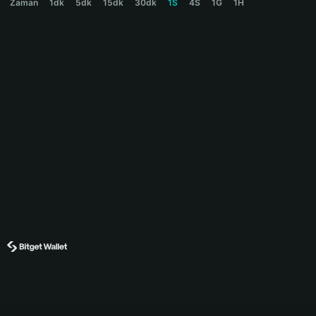
Zaman
1dk
5dk
15dk
30dk
1S
4S
1G
1H