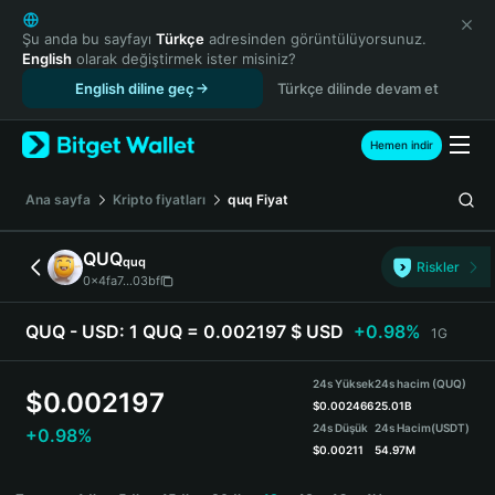
English
日本語
Şu anda bu sayfayı
Türkçe
adresinden görüntülüyorsunuz.
English
olarak değiştirmek ister misiniz?
Tiếng Việt
English diline geç
Türkçe dilinde devam et
Русский
Español (Latinoamérica)
Türkçe
Hemen indir
Italiano
Français
Ana sayfa
Kripto fiyatları
quq
Fiyat
Deutsch
简体中文
QUQ
quq
Riskler
繁體中文
0x4fa7...03bf
Português (Portugal)
Bahasa Indonesia
QUQ - USD:
1 QUQ = 0.002197 $ USD
+0.98%
1G
ภาษาไทย
हिन्दी
24s Yüksek
24s hacim (QUQ)
$
0.002197
বাংলা
$
0.002466
25.01B
24s Düşük
24s Hacim
(USDT)
+0.98%
Español
$
0.00211
54.97M
Português (Brasil)
QUQ Price Chart
Español (Argentina)