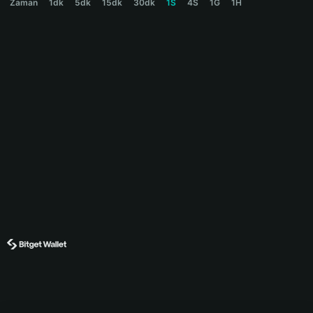
Zaman
1dk
5dk
15dk
30dk
1S
4S
1G
1H