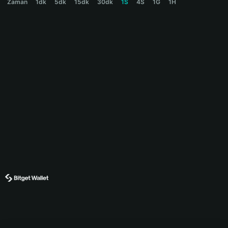
Zaman
1dk
5dk
15dk
30dk
1S
4S
1G
1H