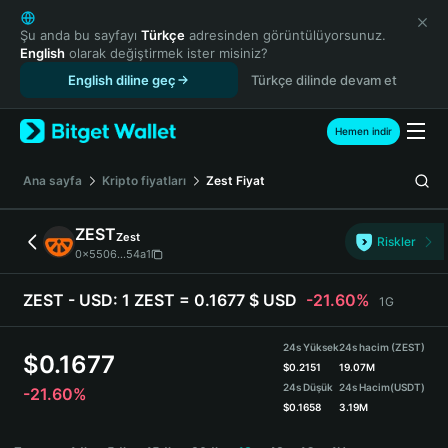
English
日本語
Şu anda bu sayfayı
Türkçe
adresinden görüntülüyorsunuz.
English
olarak değiştirmek ister misiniz?
Tiếng Việt
English diline geç
Türkçe dilinde devam et
Русский
Español (Latinoamérica)
Türkçe
Hemen indir
Italiano
Français
Ana sayfa
Kripto fiyatları
Zest
Fiyat
Deutsch
简体中文
ZEST
Zest
Riskler
繁體中文
0x5506...54a1
Português (Portugal)
Bahasa Indonesia
ZEST - USD:
1 ZEST = 0.1677 $ USD
-21.60%
1G
ภาษาไทย
हिन्दी
24s Yüksek
24s hacim (ZEST)
$
0.1677
বাংলা
$
0.2151
19.07M
24s Düşük
24s Hacim
(USDT)
-21.60%
Español
$
0.1658
3.19M
Português (Brasil)
ZEST Price Chart
Español (Argentina)