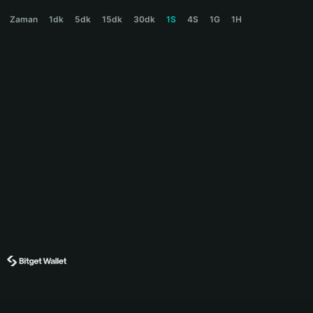
BROCCOLI Price Chart
Zaman
1dk
5dk
15dk
30dk
1S
4S
1G
1H