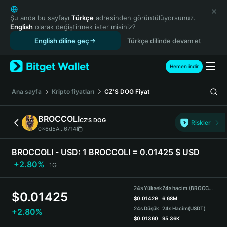
English
日本語
Şu anda bu sayfayı
Türkçe
adresinden görüntülüyorsunuz.
English
olarak değiştirmek ister misiniz?
Tiếng Việt
English diline geç
Türkçe dilinde devam et
Русский
Español (Latinoamérica)
Türkçe
Hemen indir
Italiano
Français
Ana sayfa
Kripto fiyatları
CZ'S DOG
Fiyat
Deutsch
简体中文
BROCCOLI
CZ'S DOG
Riskler
繁體中文
0x6d5A...6714
Português (Portugal)
Bahasa Indonesia
BROCCOLI - USD:
1 BROCCOLI = 0.01425 $ USD
ภาษาไทย
+2.80%
1G
हिन्दी
বাংলা
24s Yüksek
24s hacim (BROCCOLI)
$
0.01425
Español
$
0.01429
6.68M
24s Düşük
24s Hacim
(USDT)
+2.80%
Português (Brasil)
$
0.01360
95.36K
Español (Argentina)