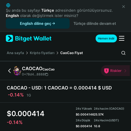
English
日本語
Şu anda bu sayfayı
Türkçe
adresinden görüntülüyorsunuz.
English
olarak değiştirmek ister misiniz?
Tiếng Việt
English diline geç
Türkçe dilinde devam et
Русский
Español (Latinoamérica)
Türkçe
Hemen indir
Italiano
Français
Ana sayfa
Kripto fiyatları
CaoCao
Fiyat
Deutsch
简体中文
CAOCAO
CaoCao
Riskler
繁體中文
0x78d4...8888
Português (Portugal)
Bahasa Indonesia
CAOCAO - USD:
1 CAOCAO = 0.000414 $ USD
ภาษาไทย
-0.14%
1G
हिन्दी
বাংলা
24s Yüksek
24s hacim (CAOCAO)
$
0.000414
Español
$
0.0004146
25.57K
24s Düşük
24s Hacim
(USDT)
-0.14%
Português (Brasil)
$
0.000414
10.6
Español (Argentina)