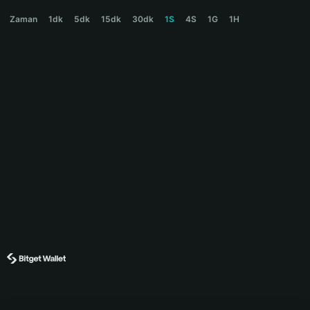
CAOCAO Price Chart
Zaman
1dk
5dk
15dk
30dk
1S
4S
1G
1H