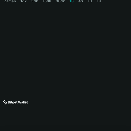
Zaman
1dk
5dk
15dk
30dk
1S
4S
1G
1H