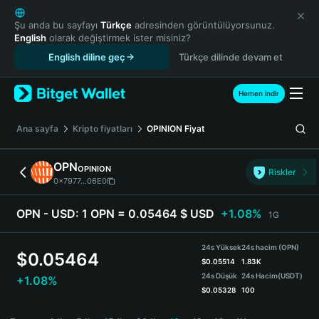
English
日本語
Şu anda bu sayfayı
Türkçe
adresinden görüntülüyorsunuz.
English
olarak değiştirmek ister misiniz?
Tiếng Việt
English diline geç
Türkçe dilinde devam et
Русский
Español (Latinoamérica)
Türkçe
Hemen indir
Italiano
Français
Ana sayfa
Kripto fiyatları
OPINION
Fiyat
Deutsch
简体中文
OPN
OPINION
Riskler
繁體中文
0x7977...06E0
Português (Portugal)
Bahasa Indonesia
OPN - USD:
1 OPN = 0.05464 $ USD
+1.08%
1G
ภาษาไทย
हिन्दी
24s Yüksek
24s hacim (OPN)
$
0.05464
বাংলা
$
0.05514
1.83K
24s Düşük
24s Hacim
(USDT)
+1.08%
Español
$
0.05328
100
Português (Brasil)
OPN Price Chart
Español (Argentina)