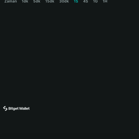
Zaman
1dk
5dk
15dk
30dk
1S
4S
1G
1H