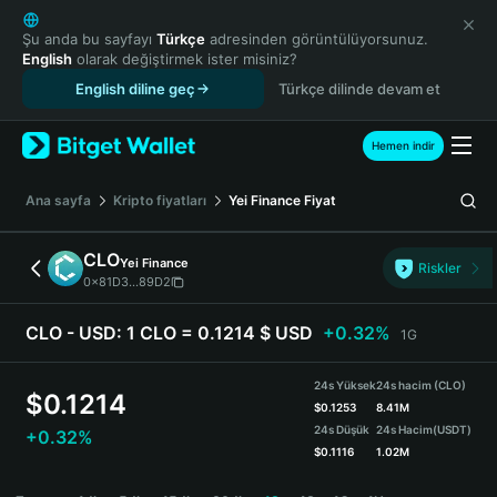
English
日本語
Şu anda bu sayfayı
Türkçe
adresinden görüntülüyorsunuz.
English
olarak değiştirmek ister misiniz?
Tiếng Việt
English diline geç
Türkçe dilinde devam et
Русский
Español (Latinoamérica)
Türkçe
Hemen indir
Italiano
Français
Ana sayfa
Kripto fiyatları
Yei Finance
Fiyat
Deutsch
简体中文
CLO
Yei Finance
Riskler
繁體中文
0x81D3...89D2
Português (Portugal)
Bahasa Indonesia
CLO - USD:
1 CLO = 0.1214 $ USD
+0.32%
1G
ภาษาไทย
हिन्दी
24s Yüksek
24s hacim (CLO)
$
0.1214
বাংলা
$
0.1253
8.41M
24s Düşük
24s Hacim
(USDT)
+0.32%
Español
$
0.1116
1.02M
Português (Brasil)
CLO Price Chart
Español (Argentina)