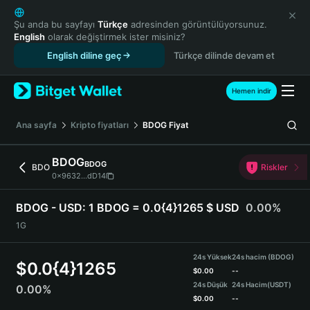
English
日本語
Şu anda bu sayfayı
Türkçe
adresinden görüntülüyorsunuz.
English
olarak değiştirmek ister misiniz?
Tiếng Việt
English diline geç
Türkçe dilinde devam et
Русский
Español (Latinoamérica)
Türkçe
Hemen indir
Italiano
Français
Ana sayfa
Kripto fiyatları
BDOG
Fiyat
Deutsch
简体中文
BDOG
BDOG
BDO
Riskler
繁體中文
0x9632...dD14
Português (Portugal)
Bahasa Indonesia
BDOG - USD:
1 BDOG = 0.0{4}1265 $ USD
0.00%
ภาษาไทย
1G
हिन्दी
বাংলা
24s Yüksek
24s hacim (BDOG)
$
0.0{4}1265
Español
$
0.00
--
24s Düşük
24s Hacim
(USDT)
0.00%
Português (Brasil)
$
0.00
--
Español (Argentina)