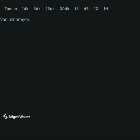
BDOG Price Chart
Zaman
1dk
5dk
15dk
30dk
1S
4S
1G
1H
Veri alınamıyor.