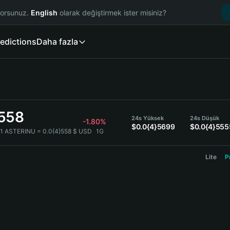
yorsunuz.
English
olarak değiştirmek ister misiniz?
edictions
Daha fazla
}558
24s Yüksek
24s Düşük
-1.80%
$0.0{4}5699
$0.0{4}555
1 ASTERINU = 0.0{4}558 $ USD
1G
Lite
P