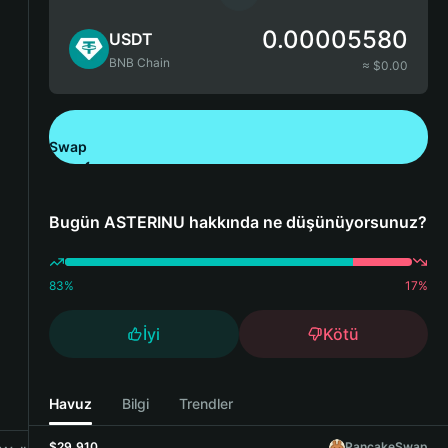
0.00005580
USDT
BNB Chain
≈ $
0.00
Swap
Bitget Wallet'ı İndirin
Bugün ASTERINU hakkında ne düşünüyorsunuz?
83
%
17
%
İyi
Kötü
Havuz
Bilgi
Trendler
$29,910
PancakeSwap