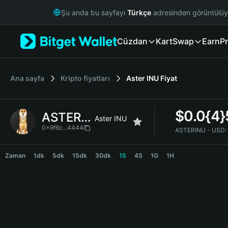
English
Şu anda bu sayfayı
Türkçe
adresinden görüntülü
日本語
Tiếng Việt
Cüzdan
Kart
Swap
Earn
Pr
Русский
Español (Latinoamérica)
Türkçe
Italiano
Ana sayfa
Kripto fiyatları
Aster INU
Fiyat
Français
Deutsch
$
0.0{4
ASTERINU
简体中文
Aster INU
繁體中文
0x9f6c...4444
ASTERINU - USD:
Português (Portugal)
ASTERINU Price Chart
Bahasa Indonesia
Zaman
1dk
5dk
15dk
30dk
1S
4S
1G
1H
ภาษาไทย
हिन्दी
বাংলা
Español
Português (Brasil)
Español (Argentina)