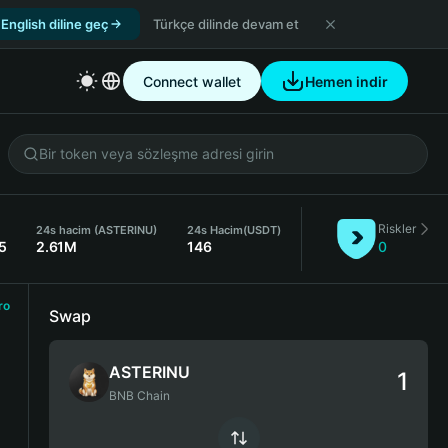
English diline geç
Türkçe dilinde devam et
Connect wallet
Hemen indir
Riskler
24s hacim (ASTERINU)
24s Hacim
(USDT)
5
2.61M
146
0
ro
Swap
ASTERINU
BNB Chain