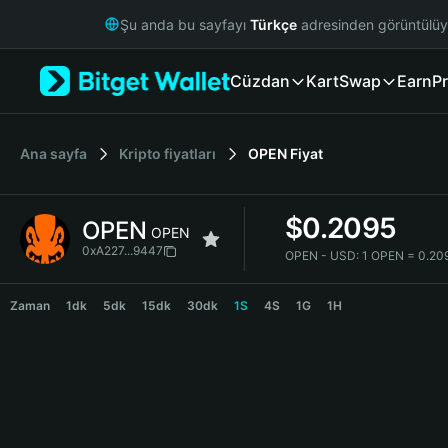
English
Şu anda bu sayfayı
Türkçe
adresinden görüntülü
日本語
Tiếng Việt
Cüzdan
Kart
Swap
Earn
Pr
Русский
Español (Latinoamérica)
Türkçe
Italiano
Ana sayfa
Kripto fiyatları
OPEN
Fiyat
Français
Deutsch
$
0.2095
OPEN
简体中文
OPEN
繁體中文
0xA227...9447
OPEN - USD:
1 OPEN = 0.20
Português (Portugal)
OPEN Price Chart
Bahasa Indonesia
Zaman
1dk
5dk
15dk
30dk
1S
4S
1G
1H
ภาษาไทย
हिन्दी
বাংলা
Español
Português (Brasil)
Español (Argentina)