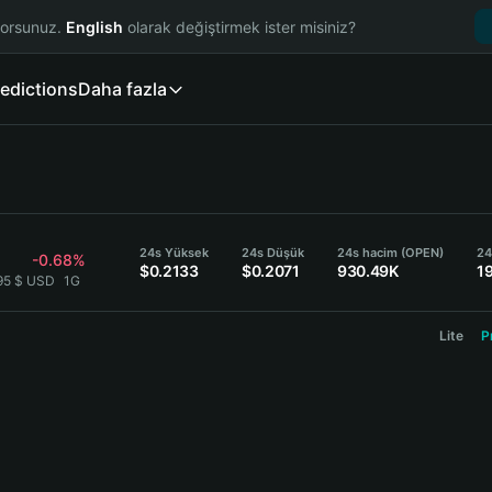
yorsunuz.
English
olarak değiştirmek ister misiniz?
edictions
Daha fazla
24s Yüksek
24s Düşük
24s hacim (OPEN)
24
-0.68%
$0.2133
$0.2071
930.49K
1
95 $ USD
1G
Lite
P