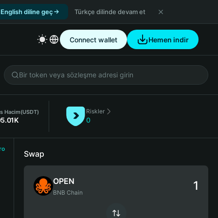
English diline geç
Türkçe dilinde devam et
Connect wallet
Hemen indir
Riskler
s Hacim
(USDT)
95.01K
0
ro
Swap
OPEN
BNB Chain