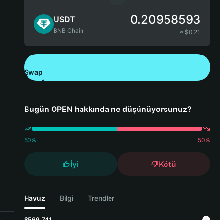
0.20958593
USDT
BNB Chain
≈ $
0.21
Swap
Bitget Wallet'ı İndirin
Bugün OPEN hakkında ne düşünüyorsunuz?
50
%
50
%
İyi
Kötü
Havuz
Bilgi
Trendler
$569,741