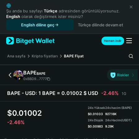
English
日本語
Şu anda bu sayfayı
Türkçe
adresinden görüntülüyorsunuz.
English
olarak değiştirmek ister misiniz?
Tiếng Việt
English diline geç
Türkçe dilinde devam et
Русский
Español (Latinoamérica)
Türkçe
Hemen indir
Italiano
Français
Ana sayfa
Kripto fiyatları
BAPE
Fiyat
Deutsch
简体中文
BAPE
BAPE
Riskler
繁體中文
0xBBD9...7777
Português (Portugal)
Bahasa Indonesia
BAPE - USD:
1 BAPE = 0.01002 $ USD
-2.46%
1G
ภาษาไทย
हिन्दी
24s Yüksek
24s hacim (BAPE)
$
0.01002
বাংলা
$
0.01033
927.16K
24s Düşük
24s Hacim
(USDT)
-2.46%
Español
$
0.00983
9.29K
Português (Brasil)
BAPE Price Chart
Español (Argentina)