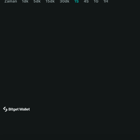
Zaman
1dk
5dk
15dk
30dk
1S
4S
1G
1H