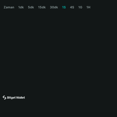
JELLY Price Chart
Zaman
1dk
5dk
15dk
30dk
1S
4S
1G
1H