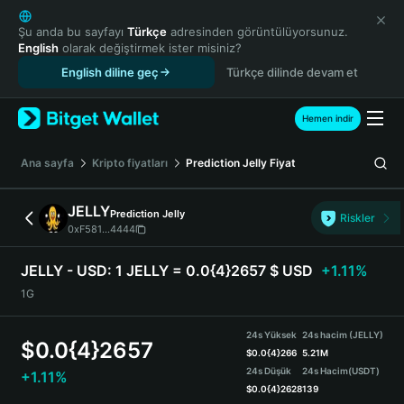
English
日本語
Şu anda bu sayfayı
Türkçe
adresinden görüntülüyorsunuz.
English
olarak değiştirmek ister misiniz?
Tiếng Việt
English diline geç
Türkçe dilinde devam et
Русский
Español (Latinoamérica)
Türkçe
Hemen indir
Italiano
Français
Ana sayfa
Kripto fiyatları
Prediction Jelly
Fiyat
Deutsch
简体中文
JELLY
Prediction Jelly
Riskler
繁體中文
0xF581...4444
Português (Portugal)
Bahasa Indonesia
JELLY - USD:
1 JELLY = 0.0{4}2657 $ USD
+1.11%
ภาษาไทย
1G
हिन्दी
বাংলা
24s Yüksek
24s hacim (JELLY)
$
0.0{4}2657
Español
$
0.0{4}266
5.21M
24s Düşük
24s Hacim
(USDT)
+1.11%
Português (Brasil)
$
0.0{4}2628
139
Español (Argentina)