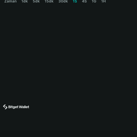
Zaman
1dk
5dk
15dk
30dk
1S
4S
1G
1H