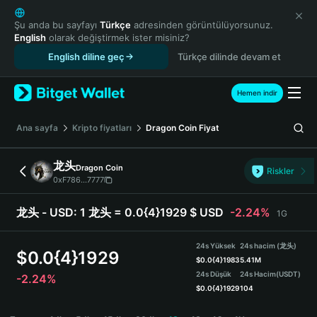
English
日本語
Şu anda bu sayfayı
Türkçe
adresinden görüntülüyorsunuz.
English
olarak değiştirmek ister misiniz?
Tiếng Việt
English diline geç
Türkçe dilinde devam et
Русский
Español (Latinoamérica)
Türkçe
Hemen indir
Italiano
Français
Ana sayfa
Kripto fiyatları
Dragon Coin
Fiyat
Deutsch
简体中文
龙头
Dragon Coin
Riskler
繁體中文
0xF786...7777
Português (Portugal)
Bahasa Indonesia
龙头 - USD:
1 龙头 = 0.0{4}1929 $ USD
-2.24%
1G
ภาษาไทย
हिन्दी
24s Yüksek
24s hacim (龙头)
$
0.0{4}1929
বাংলা
$
0.0{4}1983
5.41M
24s Düşük
24s Hacim
(USDT)
-2.24%
Español
$
0.0{4}1929
104
Português (Brasil)
龙头 Price Chart
Español (Argentina)