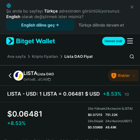
English
日本語
Şu anda bu sayfayı
Türkçe
adresinden görüntülüyorsunuz.
English
olarak değiştirmek ister misiniz?
Tiếng Việt
English diline geç
Türkçe dilinde devam et
Русский
Español (Latinoamérica)
Türkçe
Hemen indir
Italiano
Français
Ana sayfa
Kripto fiyatları
Lista DAO
Fiyat
Deutsch
简体中文
LISTA
Lista DAO
Riskler
繁體中文
0xFceB...dC46
Português (Portugal)
Bahasa Indonesia
LISTA - USD:
1 LISTA = 0.06481 $ USD
+8.53%
1G
ภาษาไทย
हिन्दी
24s Yüksek
24s hacim (LISTA)
$
0.06481
বাংলা
$
0.07215
751.32K
24s Düşük
24s Hacim
(USDT)
+8.53%
Español
$
0.05969
48.49K
Português (Brasil)
LISTA Price Chart
Español (Argentina)