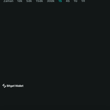
Zaman
1dk
5dk
15dk
30dk
1S
4S
1G
1H