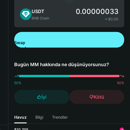
0.00000033
USDT
BNB Chain
≈ $
0.00
Swap
Bitget Wallet'ı İndirin
Bugün MM hakkında ne düşünüyorsunuz?
50
%
50
%
İyi
Kötü
Havuz
Bilgi
Trendler
$10,705