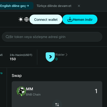
English diline geç
Türkçe dilinde devam et
Connect wallet
Hemen indir
Riskler
M)
24s Hacim
(USDT)
150
0
ro
Swap
MM
BNB Chain