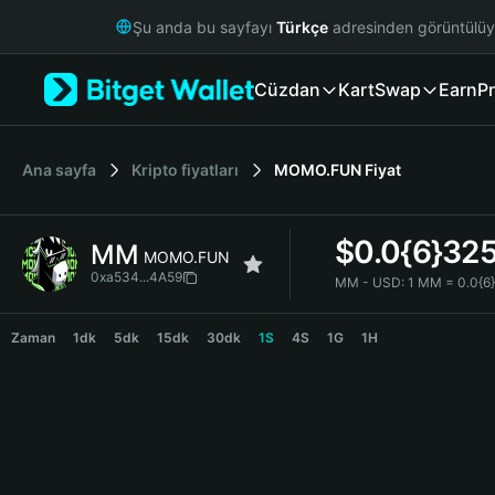
English
Şu anda bu sayfayı
Türkçe
adresinden görüntülü
日本語
Tiếng Việt
Cüzdan
Kart
Swap
Earn
Pr
Русский
Español (Latinoamérica)
Türkçe
Italiano
Ana sayfa
Kripto fiyatları
MOMO.FUN
Fiyat
Français
Deutsch
$
0.0{6}32
MM
简体中文
MOMO.FUN
繁體中文
0xa534...4A59
MM - USD:
1 MM = 0.0{6
Português (Portugal)
MM Price Chart
Bahasa Indonesia
Zaman
1dk
5dk
15dk
30dk
1S
4S
1G
1H
ภาษาไทย
हिन्दी
বাংলা
Español
Português (Brasil)
Español (Argentina)