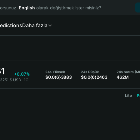
yorsunuz.
English
olarak değiştirmek ister misiniz?
edictions
Daha fazla
51
24s Yüksek
24s Düşük
24s hacim (M
+8.07%
$0.0{6}3883
$0.0{6}2463
462M
}3251 $ USD
1G
Lite
P