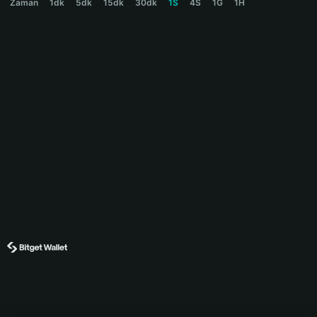
Zaman
1dk
5dk
15dk
30dk
1S
4S
1G
1H