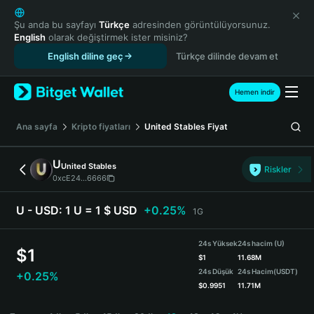
English
日本語
Şu anda bu sayfayı
Türkçe
adresinden görüntülüyorsunuz.
English
olarak değiştirmek ister misiniz?
Tiếng Việt
English diline geç
Türkçe dilinde devam et
Русский
Español (Latinoamérica)
Türkçe
Hemen indir
Italiano
Français
Ana sayfa
Kripto fiyatları
United Stables
Fiyat
Deutsch
简体中文
U
United Stables
Riskler
繁體中文
0xcE24...6666
Português (Portugal)
Bahasa Indonesia
U - USD:
1 U = 1 $ USD
+0.25%
1G
ภาษาไทย
हिन्दी
24s Yüksek
24s hacim (U)
$
1
বাংলা
$
1
11.68M
24s Düşük
24s Hacim
(USDT)
+0.25%
Español
$
0.9951
11.71M
Português (Brasil)
U Price Chart
Español (Argentina)