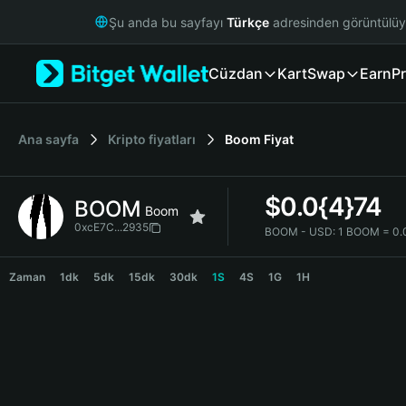
English
Şu anda bu sayfayı
Türkçe
adresinden görüntülü
日本語
Tiếng Việt
Cüzdan
Kart
Swap
Earn
Pr
Русский
Español (Latinoamérica)
Türkçe
Italiano
Ana sayfa
Kripto fiyatları
Boom
Fiyat
Français
Deutsch
$
0.0{4}74
BOOM
简体中文
Boom
繁體中文
0xcE7C...2935
BOOM - USD:
1 BOOM = 0.
Português (Portugal)
BOOM Price Chart
Bahasa Indonesia
Zaman
1dk
5dk
15dk
30dk
1S
4S
1G
1H
ภาษาไทย
हिन्दी
বাংলা
Español
Português (Brasil)
Español (Argentina)