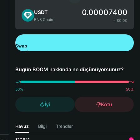
0.00007400
USDT
BNB Chain
≈ $
0.00
Swap
Bitget Wallet'ı İndirin
Bugün BOOM hakkında ne düşünüyorsunuz?
50
%
50
%
İyi
Kötü
Havuz
Bilgi
Trendler
$17,841