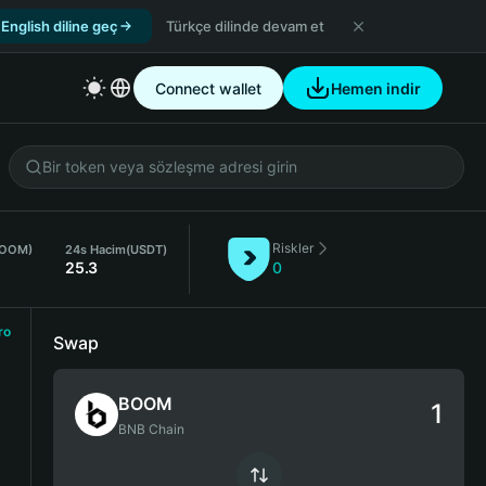
English diline geç
Türkçe dilinde devam et
Connect wallet
Hemen indir
Riskler
BOOM)
24s Hacim
(USDT)
25.3
0
ro
Swap
BOOM
BNB Chain