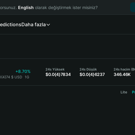
yorsunuz.
English
olarak değiştirmek ister misiniz?
edictions
Daha fazla
24s Yüksek
24s Düşük
24s hacim (
+8.70%
$0.0{4}7834
$0.0{4}6237
346.46K
0{4}74 $ USD
1G
Lite
P