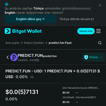
English
日本語
Şu anda bu sayfayı
Türkçe
adresinden görüntülüyorsunuz.
English
olarak değiştirmek ister misiniz?
Tiếng Việt
English diline geç
Türkçe dilinde devam et
Русский
Español (Latinoamérica)
Türkçe
Hemen indir
Italiano
Français
Ana sayfa
Kripto fiyatları
predict.fun
Fiyat
Deutsch
简体中文
PREDICT.FUN
predict.fun
Riskler
繁體中文
0xeDA4...4444
Português (Portugal)
Bahasa Indonesia
PREDICT.FUN - USD:
1 PREDICT.FUN = 0.0{5}7131 $
ภาษาไทย
USD
0.00%
1G
हिन्दी
বাংলা
24s Yüksek
24s hacim (PREDICT.FUN)
$
0.0{5}7131
Español
$
0.00
--
24s Düşük
24s Hacim
(USDT)
0.00%
Português (Brasil)
$
0.00
--
Español (Argentina)