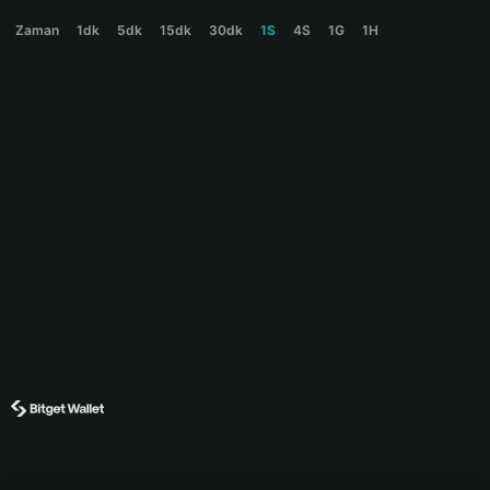
PREDICT.FUN Price Chart
Zaman
1dk
5dk
15dk
30dk
1S
4S
1G
1H