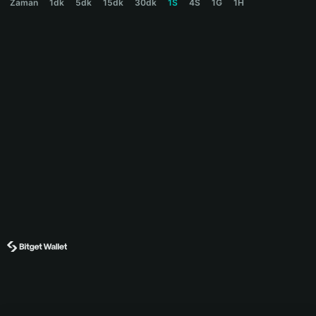
Zaman
1dk
5dk
15dk
30dk
1S
4S
1G
1H