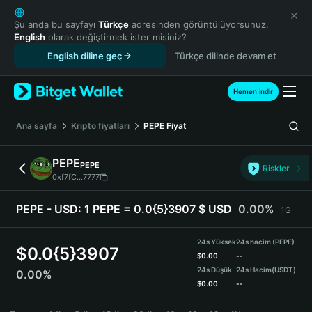
English
日本語
Şu anda bu sayfayı
Türkçe
adresinden görüntülüyorsunuz.
English
olarak değiştirmek ister misiniz?
Tiếng Việt
English diline geç
Türkçe dilinde devam et
Русский
Español (Latinoamérica)
Türkçe
Hemen indir
Italiano
Français
Ana sayfa
Kripto fiyatları
PEPE
Fiyat
Deutsch
简体中文
PEPE
PEPE
Riskler
繁體中文
0xf7fC...7777
Português (Portugal)
Bahasa Indonesia
PEPE - USD:
1 PEPE = 0.0{5}3907 $ USD
0.00%
1G
ภาษาไทย
हिन्दी
24s Yüksek
24s hacim (PEPE)
$
0.0{5}3907
বাংলা
$
0.00
--
24s Düşük
24s Hacim
(USDT)
0.00%
Español
$
0.00
--
Português (Brasil)
PEPE Price Chart
Español (Argentina)