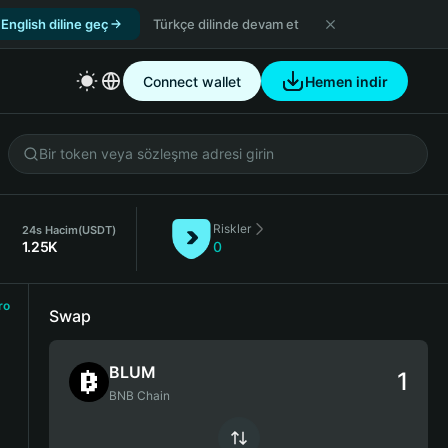
English diline geç
Türkçe dilinde devam et
Connect wallet
Hemen indir
Riskler
24s Hacim
(USDT)
1.25K
0
ro
Swap
BLUM
BNB Chain