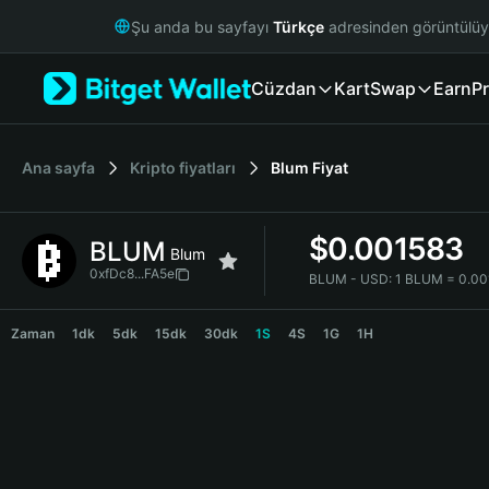
English
Şu anda bu sayfayı
Türkçe
adresinden görüntülü
日本語
Tiếng Việt
Cüzdan
Kart
Swap
Earn
Pr
Русский
Español (Latinoamérica)
Türkçe
Italiano
Ana sayfa
Kripto fiyatları
Blum
Fiyat
Français
Deutsch
$
0.001583
BLUM
简体中文
Blum
繁體中文
0xfDc8...FA5e
BLUM - USD:
1 BLUM = 0.0
Português (Portugal)
BLUM Price Chart
Bahasa Indonesia
Zaman
1dk
5dk
15dk
30dk
1S
4S
1G
1H
ภาษาไทย
हिन्दी
বাংলা
Español
Português (Brasil)
Español (Argentina)