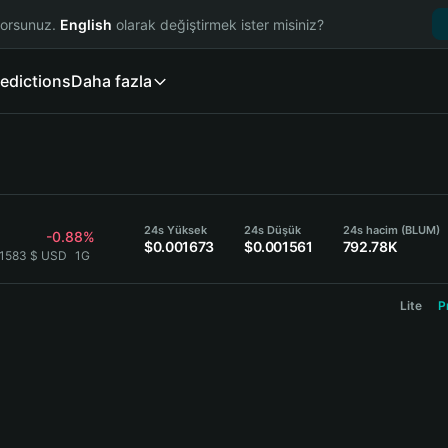
yorsunuz.
English
olarak değiştirmek ister misiniz?
edictions
Daha fazla
24s Yüksek
24s Düşük
24s hacim (BLUM)
-0.88%
$0.001673
$0.001561
792.78K
01583 $ USD
1G
Lite
P