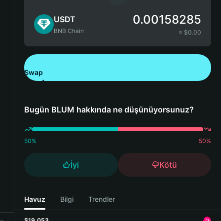
0.00158285
USDT
BNB Chain
≈ $
0.00
Swap
Bitget Wallet'ı İndirin
Bugün BLUM hakkında ne düşünüyorsunuz?
50
%
50
%
İyi
Kötü
Havuz
Bilgi
Trendler
$19,053