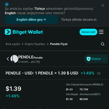
English
日本語
Şu anda bu sayfayı
Türkçe
adresinden görüntülüyorsunuz.
English
olarak değiştirmek ister misiniz?
Tiếng Việt
English diline geç
Türkçe dilinde devam et
Русский
Español (Latinoamérica)
Türkçe
Hemen indir
Italiano
Français
Ana sayfa
Kripto fiyatları
Pendle
Fiyat
Deutsch
简体中文
PENDLE
Pendle
Riskler
繁體中文
0x8085...a827
Português (Portugal)
Bahasa Indonesia
PENDLE - USD:
1 PENDLE = 1.39 $ USD
+1.49%
1G
ภาษาไทย
हिन्दी
24s Yüksek
24s hacim (PENDLE)
$
1.39
বাংলা
$
1.43
70.73K
24s Düşük
24s Hacim
(USDT)
+1.49%
Español
$
1.36
98.54K
Português (Brasil)
PENDLE Price Chart
Español (Argentina)