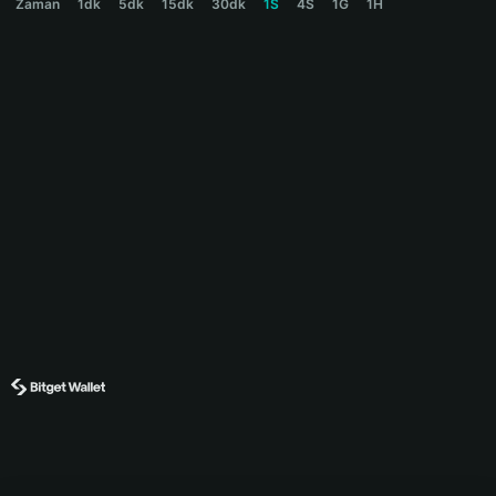
Zaman
1dk
5dk
15dk
30dk
1S
4S
1G
1H