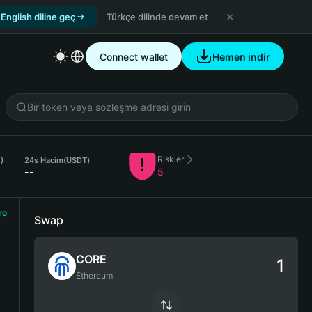
English diline geç
Türkçe dilinde devam et
Connect wallet
Hemen indir
Riskler
)
24s Hacim
(USDT)
--
5
ro
Swap
CORE
Ethereum