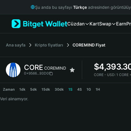
English
Şu anda bu sayfayı
Türkçe
adresinden görüntülü
日本語
Tiếng Việt
Cüzdan
Kart
Swap
Earn
Pr
Русский
Español (Latinoamérica)
Türkçe
Italiano
Ana sayfa
Kripto fiyatları
COREMIND
Fiyat
Français
Deutsch
$
4,393.3
CORE
简体中文
COREMIND
繁體中文
0x9566...93D0
CORE - USD:
1 CORE 
Português (Portugal)
CORE Price Chart
Bahasa Indonesia
Zaman
1dk
5dk
15dk
30dk
1S
4S
1G
1H
ภาษาไทย
Veri alınamıyor.
हिन्दी
বাংলা
Español
Português (Brasil)
Español (Argentina)