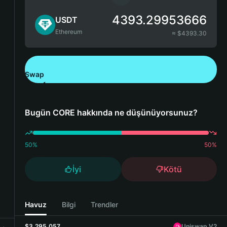
4393.29953666
USDT
Ethereum
≈ $
4393.30
Swap
Bitget Wallet'ı İndirin
Bugün CORE hakkında ne düşünüyorsunuz?
50
%
50
%
İyi
Kötü
Havuz
Bilgi
Trendler
$3,295,057
Uniswap V2