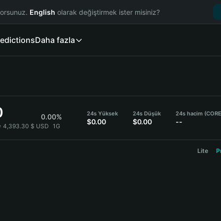
yorsunuz.
English
olarak değiştirmek ister misiniz?
edictions
Daha fazla
0
24s Yüksek
24s Düşük
24s hacim (CORE
0.00%
$0.00
$0.00
--
= 4,393.30 $ USD
1G
Lite
P