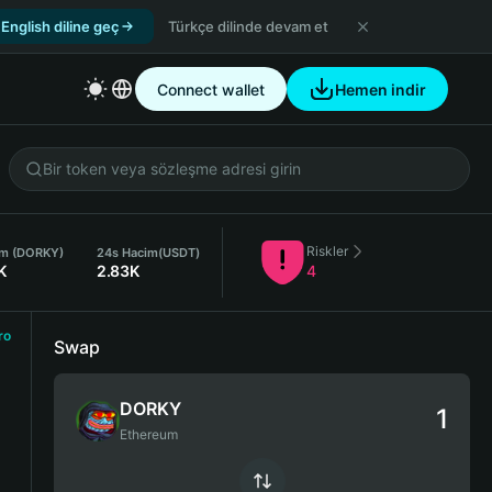
English diline geç
Türkçe dilinde devam et
Connect wallet
Hemen indir
Riskler
im (DORKY)
24s Hacim
(USDT)
K
2.83K
4
ro
Swap
DORKY
Ethereum