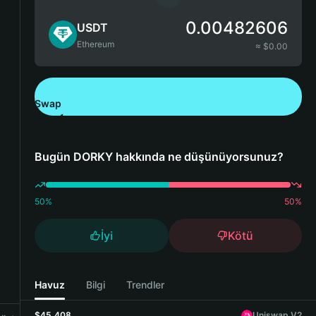
0.00482606
USDT
Ethereum
≈ $
0.00
Swap
Bitget Wallet'ı İndirin
Bugün DORKY hakkında ne düşünüyorsunuz?
50
%
50
%
İyi
Kötü
Havuz
Bilgi
Trendler
$45,408
Uniswap V2