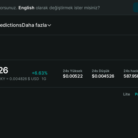
yorsunuz.
English
olarak değiştirmek ister misiniz?
edictions
Daha fazla
26
24s Yüksek
24s Düşük
24s hac
+6.63%
$0.00522
$0.004526
587.95
KY = 0.004826 $ USD
1G
Lite
P