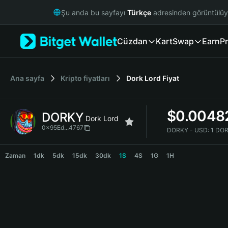
English
Şu anda bu sayfayı
Türkçe
adresinden görüntülü
日本語
Tiếng Việt
Cüzdan
Kart
Swap
Earn
Pr
Русский
Español (Latinoamérica)
Türkçe
Italiano
Ana sayfa
Kripto fiyatları
Dork Lord
Fiyat
Français
Deutsch
$
0.0048
DORKY
简体中文
Dork Lord
繁體中文
0x95Ed...4767
DORKY - USD:
1 DOR
Português (Portugal)
DORKY Price Chart
Bahasa Indonesia
Zaman
1dk
5dk
15dk
30dk
1S
4S
1G
1H
ภาษาไทย
हिन्दी
বাংলা
Español
Português (Brasil)
Español (Argentina)