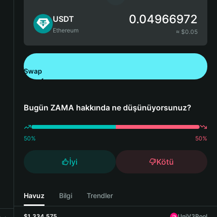
0.04966972
USDT
Ethereum
≈ $
0.05
Swap
Bitget Wallet'ı İndirin
Bugün ZAMA hakkında ne düşünüyorsunuz?
50
%
50
%
İyi
Kötü
Havuz
Bilgi
Trendler
$1,334,575
UniV3Pool