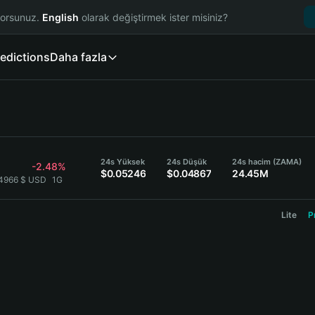
yorsunuz.
English
olarak değiştirmek ister misiniz?
edictions
Daha fazla
24s Yüksek
24s Düşük
24s hacim (ZAMA)
-2.48%
$0.05246
$0.04867
24.45M
4966 $ USD
1G
Lite
P