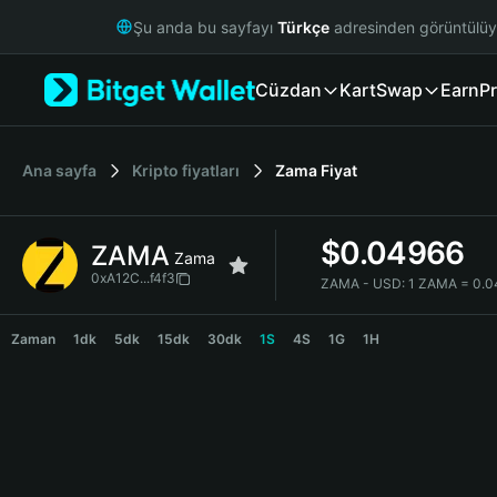
English
Şu anda bu sayfayı
Türkçe
adresinden görüntülü
日本語
Tiếng Việt
Cüzdan
Kart
Swap
Earn
Pr
Русский
Español (Latinoamérica)
Türkçe
Italiano
Ana sayfa
Kripto fiyatları
Zama
Fiyat
Français
Deutsch
$
0.04966
ZAMA
简体中文
Zama
繁體中文
0xA12C...f4f3
ZAMA - USD:
1 ZAMA = 0.0
Português (Portugal)
ZAMA Price Chart
Bahasa Indonesia
Zaman
1dk
5dk
15dk
30dk
1S
4S
1G
1H
ภาษาไทย
हिन्दी
বাংলা
Español
Português (Brasil)
Español (Argentina)