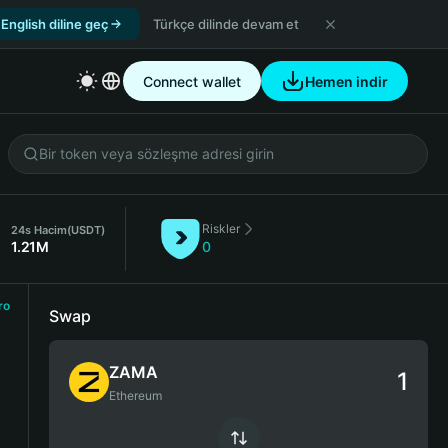
English diline geç
Türkçe dilinde devam et
Connect wallet
Hemen indir
Riskler
24s Hacim
(USDT)
1.21M
0
ro
Swap
ZAMA
Ethereum