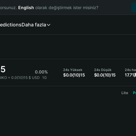
yorsunuz.
English
olarak değiştirmek ister misiniz?
edictions
Daha fazla
15
24s Yüksek
24s Düşük
24s ha
0.00%
$0.0{10}15
$0.0{10}15
17.7
IKO = 0.0{10}15 $ USD
1G
Lite
P