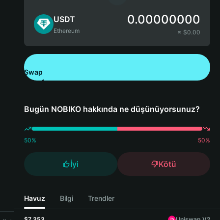
0.00000000
USDT
Ethereum
≈ $
0.00
Swap
Bitget Wallet'ı İndirin
Bugün NOBIKO hakkında ne düşünüyorsunuz?
50
%
50
%
İyi
Kötü
Havuz
Bilgi
Trendler
$7,353
Uniswap V2