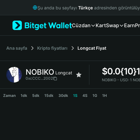
English
Şu anda bu sayfayı
Türkçe
adresinden görüntülü
日本語
Tiếng Việt
Cüzdan
Kart
Swap
Earn
Pr
Русский
Español (Latinoamérica)
Türkçe
Italiano
Ana sayfa
Kripto fiyatları
Longcat
Fiyat
Français
Deutsch
$
0.0{10}
NOBIKO
简体中文
Longcat
繁體中文
0xcCCC...2002
NOBIKO - USD:
1 NOB
Português (Portugal)
NOBIKO Price Chart
Bahasa Indonesia
Zaman
1dk
5dk
15dk
30dk
1S
4S
1G
1H
ภาษาไทย
हिन्दी
বাংলা
Español
Português (Brasil)
Español (Argentina)