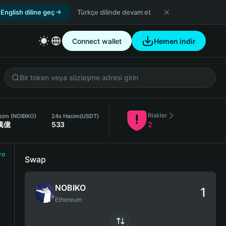
English diline geç
Türkçe dilinde devam et
Connect wallet
Hemen indir
Riskler
cim (NOBIKO)
24s Hacim
(USDT)
1萬億
533
2
ro
Swap
NOBIKO
Ethereum