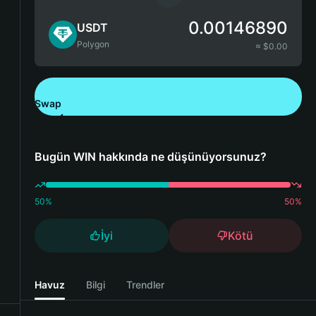
0.00146890
USDT
Polygon
≈ $
0.00
Swap
Bitget Wallet'ı İndirin
Bugün WIN hakkında ne düşünüyorsunuz?
50
%
50
%
İyi
Kötü
Havuz
Bilgi
Trendler