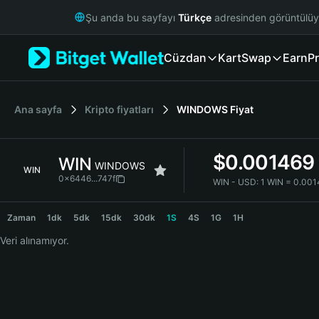
English
Şu anda bu sayfayı
Türkçe
adresinden görüntülü
日本語
Tiếng Việt
Cüzdan
Kart
Swap
Earn
Pr
Русский
Español (Latinoamérica)
Türkçe
Italiano
Ana sayfa
Kripto fiyatları
WINDOWS
Fiyat
Français
Deutsch
$
0.001469
WIN
简体中文
WINDOWS
WIN
繁體中文
0x6446...747f
WIN - USD:
1 WIN = 0.00
Português (Portugal)
WIN Price Chart
Bahasa Indonesia
Zaman
1dk
5dk
15dk
30dk
1S
4S
1G
1H
ภาษาไทย
Veri alınamıyor.
हिन्दी
বাংলা
Español
Português (Brasil)
Español (Argentina)