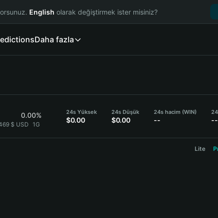
yorsunuz.
English
olarak değiştirmek ister misiniz?
edictions
Daha fazla
24s Yüksek
24s Düşük
24s hacim (WIN)
24
0.00%
$0.00
$0.00
--
--
1469 $ USD
1G
Lite
P