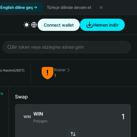
English diline geç
Türkçe dilinde devam et
Connect wallet
Hemen indir
Riskler
s Hacim
(USDT)
1
ro
Swap
WIN
WIN
Polygon