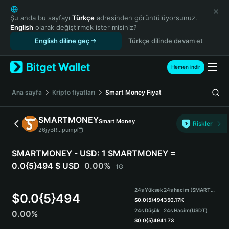
English
日本語
Şu anda bu sayfayı
Türkçe
adresinden görüntülüyorsunuz.
English
olarak değiştirmek ister misiniz?
Tiếng Việt
English diline geç
Türkçe dilinde devam et
Русский
Español (Latinoamérica)
Türkçe
Hemen indir
Italiano
Français
Ana sayfa
Kripto fiyatları
Smart Money
Fiyat
Deutsch
简体中文
SMARTMONEY
Smart Money
Riskler
繁體中文
26jyBR...pump
Português (Portugal)
Bahasa Indonesia
SMARTMONEY - USD:
1 SMARTMONEY =
ภาษาไทย
0.0{5}494 $ USD
0.00%
1G
हिन्दी
বাংলা
24s Yüksek
24s hacim (SMARTMONEY)
$
0.0{5}494
Español
$
0.0{5}494
350.17K
24s Düşük
24s Hacim
(USDT)
0.00%
Português (Brasil)
$
0.0{5}494
1.73
Español (Argentina)