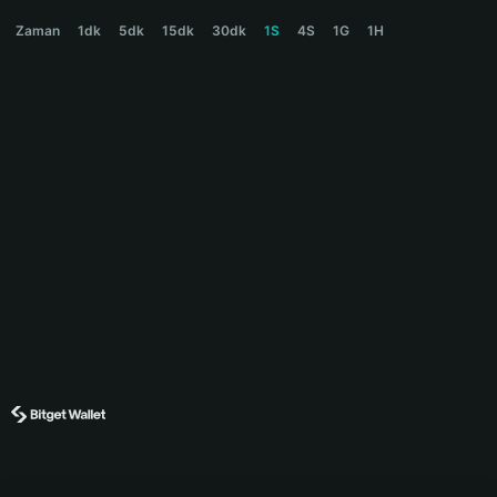
SMARTMONEY Price Chart
Zaman
1dk
5dk
15dk
30dk
1S
4S
1G
1H