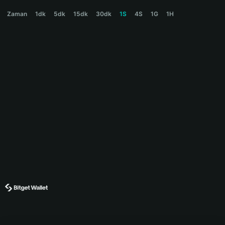
INFOFI Price Chart
Zaman
1dk
5dk
15dk
30dk
1S
4S
1G
1H