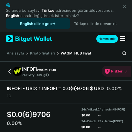
English
日本語
Şu anda bu sayfayı
Türkçe
adresinden görüntülüyorsunuz.
English
olarak değiştirmek ister misiniz?
Tiếng Việt
English diline geç
Türkçe dilinde devam et
Русский
Español (Latinoamérica)
Türkçe
Hemen indir
Italiano
Français
Ana sayfa
Kripto fiyatları
WAGMI HUB
Fiyat
Deutsch
简体中文
INFOFI
WAGMI HUB
Riskler
繁體中文
2RHWry...9nGg
Português (Portugal)
Bahasa Indonesia
INFOFI - USD:
1 INFOFI = 0.0{6}9706 $ USD
0.00%
ภาษาไทย
1G
हिन्दी
বাংলা
24s Yüksek
24s hacim (INFOFI)
$
0.0{6}9706
Español
$
0.00
--
24s Düşük
24s Hacim
(USDT)
0.00%
Português (Brasil)
$
0.00
--
Español (Argentina)