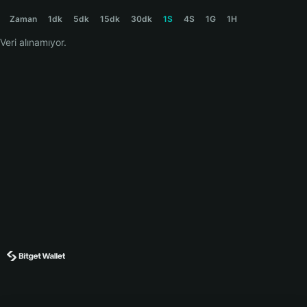
さかな Price Chart
Zaman
1dk
5dk
15dk
30dk
1S
4S
1G
1H
Veri alınamıyor.