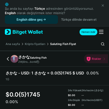
English
日本語
Şu anda bu sayfayı
Türkçe
adresinden görüntülüyorsunuz.
English
olarak değiştirmek ister misiniz?
Tiếng Việt
English diline geç
Türkçe dilinde devam et
Русский
Español (Latinoamérica)
Türkçe
Hemen indir
Italiano
Français
Ana sayfa
Kripto fiyatları
Saluting Fish
Fiyat
Deutsch
简体中文
さかな
Saluting Fish
Riskler
繁體中文
2Wj8ns...bonk
Português (Portugal)
Bahasa Indonesia
さかな - USD:
1 さかな = 0.0{5}1745 $ USD
0.00%
ภาษาไทย
1G
हिन्दी
বাংলা
24s Yüksek
24s hacim (さかな)
$
0.0{5}1745
Español
$
0.00
--
24s Düşük
24s Hacim
(USDT)
0.00%
Português (Brasil)
$
0.00
--
Español (Argentina)