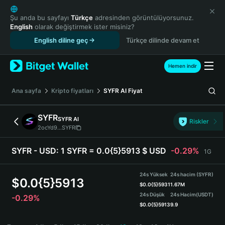
English
日本語
Şu anda bu sayfayı
Türkçe
adresinden görüntülüyorsunuz.
English
olarak değiştirmek ister misiniz?
Tiếng Việt
English diline geç
Türkçe dilinde devam et
Русский
Español (Latinoamérica)
Türkçe
Hemen indir
Italiano
Français
Ana sayfa
Kripto fiyatları
SYFR AI
Fiyat
Deutsch
简体中文
SYFR
SYFR AI
Riskler
繁體中文
2ocYd9...SYFR
Português (Portugal)
Bahasa Indonesia
SYFR - USD:
1 SYFR = 0.0{5}5913 $ USD
-0.29%
1G
ภาษาไทย
हिन्दी
24s Yüksek
24s hacim (SYFR)
$
0.0{5}5913
বাংলা
$
0.0{5}5931
1.67M
24s Düşük
24s Hacim
(USDT)
-0.29%
Español
$
0.0{5}5913
9.9
Português (Brasil)
SYFR Price Chart
Español (Argentina)