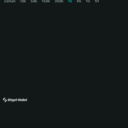
Zaman
1dk
5dk
15dk
30dk
1S
4S
1G
1H