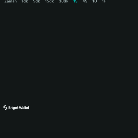
Zaman
1dk
5dk
15dk
30dk
1S
4S
1G
1H