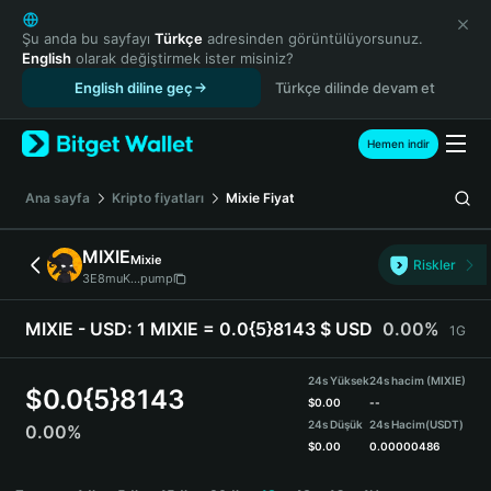
English
日本語
Şu anda bu sayfayı
Türkçe
adresinden görüntülüyorsunuz.
English
olarak değiştirmek ister misiniz?
Tiếng Việt
English diline geç
Türkçe dilinde devam et
Русский
Español (Latinoamérica)
Türkçe
Hemen indir
Italiano
Français
Ana sayfa
Kripto fiyatları
Mixie
Fiyat
Deutsch
简体中文
MIXIE
Mixie
Riskler
繁體中文
3E8muK...pump
Português (Portugal)
Bahasa Indonesia
MIXIE - USD:
1 MIXIE = 0.0{5}8143 $ USD
0.00%
1G
ภาษาไทย
हिन्दी
24s Yüksek
24s hacim (MIXIE)
$
0.0{5}8143
বাংলা
$
0.00
--
24s Düşük
24s Hacim
(USDT)
0.00%
Español
$
0.00
0.00000486
Português (Brasil)
MIXIE Price Chart
Español (Argentina)