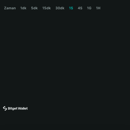
SUPERCOIN Price Chart
Zaman
1dk
5dk
15dk
30dk
1S
4S
1G
1H