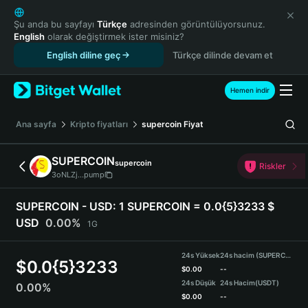
English
日本語
Şu anda bu sayfayı
Türkçe
adresinden görüntülüyorsunuz.
English
olarak değiştirmek ister misiniz?
Tiếng Việt
English diline geç
Türkçe dilinde devam et
Русский
Español (Latinoamérica)
Türkçe
Hemen indir
Italiano
Français
Ana sayfa
Kripto fiyatları
supercoin
Fiyat
Deutsch
简体中文
SUPERCOIN
supercoin
Riskler
繁體中文
3oNLZj...pump
Português (Portugal)
Bahasa Indonesia
SUPERCOIN - USD:
1 SUPERCOIN = 0.0{5}3233 $
ภาษาไทย
USD
0.00%
1G
हिन्दी
বাংলা
24s Yüksek
24s hacim (SUPERCOIN)
$
0.0{5}3233
Español
$
0.00
--
24s Düşük
24s Hacim
(USDT)
0.00%
Português (Brasil)
$
0.00
--
Español (Argentina)