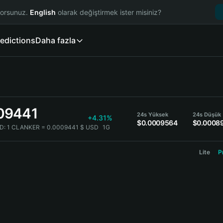
yorsunuz.
English
olarak değiştirmek ister misiniz?
edictions
Daha fazla
09441
24s Yüksek
24s Düşük
+4.31%
$0.0009564
$0.0008
D:
1 CLANKER = 0.0009441 $ USD
1G
Lite
P