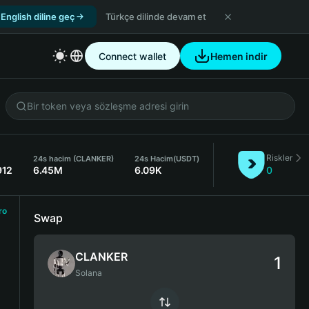
English diline geç
Türkçe dilinde devam et
Connect wallet
Hemen indir
Riskler
24s hacim (CLANKER)
24s Hacim
(USDT)
912
6.45M
6.09K
0
ro
Swap
CLANKER
Solana