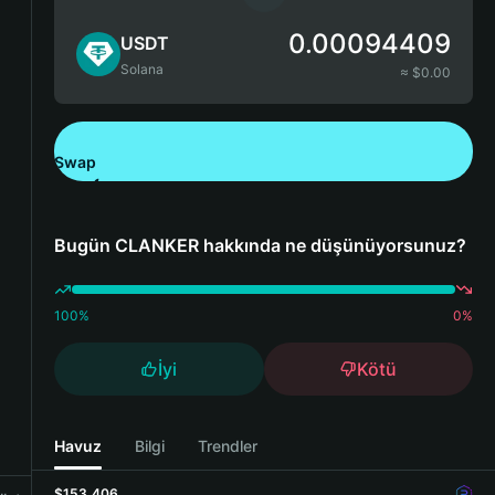
0.00094409
USDT
Solana
≈ $
0.00
Swap
Bitget Wallet'ı İndirin
Bugün CLANKER hakkında ne düşünüyorsunuz?
100
%
0
%
İyi
Kötü
Havuz
Bilgi
Trendler
$153,406