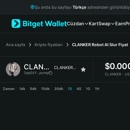
English
Şu anda bu sayfayı
Türkçe
adresinden görüntülü
日本語
Tiếng Việt
Cüzdan
Kart
Swap
Earn
Pr
Русский
Español (Latinoamérica)
Türkçe
Italiano
Ana sayfa
Kripto fiyatları
CLANKER Robot AI Slur
Fiyat
Français
Deutsch
$
0.00
CLANKER
简体中文
CLANKER Robot AI Slur
繁體中文
3qq54Y...pump
CLANKER - US
Português (Portugal)
CLANKER Price Chart
Bahasa Indonesia
Zaman
1dk
5dk
15dk
30dk
1S
4S
1G
1H
ภาษาไทย
हिन्दी
বাংলা
Español
Português (Brasil)
Español (Argentina)