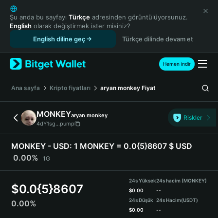
English
日本語
Şu anda bu sayfayı
Türkçe
adresinden görüntülüyorsunuz.
English
olarak değiştirmek ister misiniz?
Tiếng Việt
English diline geç
Türkçe dilinde devam et
Русский
Español (Latinoamérica)
Türkçe
Hemen indir
Italiano
Français
Ana sayfa
Kripto fiyatları
aryan monkey
Fiyat
Deutsch
简体中文
MONKEY
aryan monkey
Riskler
繁體中文
4dY1sg...pump
Português (Portugal)
Bahasa Indonesia
MONKEY - USD:
1 MONKEY = 0.0{5}8607 $ USD
ภาษาไทย
0.00%
1G
हिन्दी
বাংলা
24s Yüksek
24s hacim (MONKEY)
$
0.0{5}8607
Español
$
0.00
--
24s Düşük
24s Hacim
(USDT)
0.00%
Português (Brasil)
$
0.00
--
Español (Argentina)