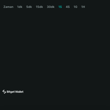
MONKEY Price Chart
Zaman
1dk
5dk
15dk
30dk
1S
4S
1G
1H