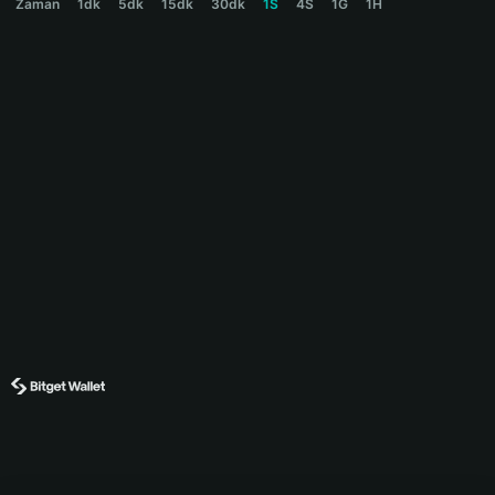
Zaman
1dk
5dk
15dk
30dk
1S
4S
1G
1H