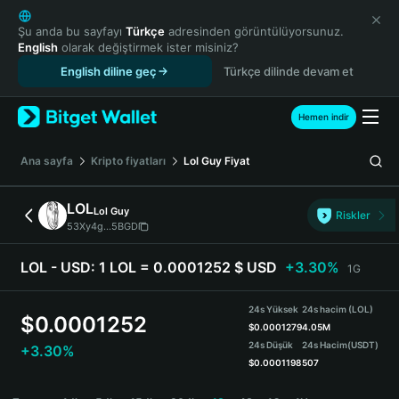
English
日本語
Şu anda bu sayfayı
Türkçe
adresinden görüntülüyorsunuz.
English
olarak değiştirmek ister misiniz?
Tiếng Việt
English diline geç
Türkçe dilinde devam et
Русский
Español (Latinoamérica)
Türkçe
Hemen indir
Italiano
Français
Ana sayfa
Kripto fiyatları
Lol Guy
Fiyat
Deutsch
简体中文
LOL
Lol Guy
Riskler
繁體中文
53Xy4g...5BGD
Português (Portugal)
Bahasa Indonesia
LOL - USD:
1 LOL = 0.0001252 $ USD
+3.30%
1G
ภาษาไทย
हिन्दी
24s Yüksek
24s hacim (LOL)
$
0.0001252
বাংলা
$
0.0001279
4.05M
24s Düşük
24s Hacim
(USDT)
+3.30%
Español
$
0.0001198
507
Português (Brasil)
LOL Price Chart
Español (Argentina)