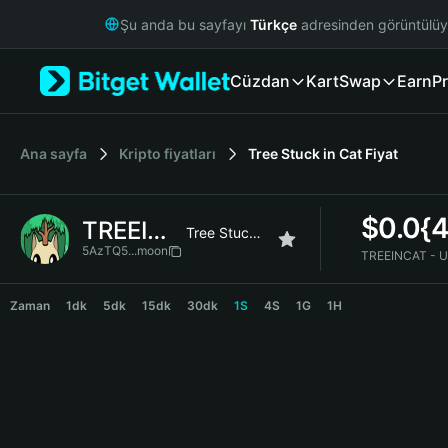
English
Şu anda bu sayfayı
Türkçe
adresinden görüntülü
日本語
Tiếng Việt
Cüzdan
Kart
Swap
Earn
Pr
Русский
Español (Latinoamérica)
Türkçe
Italiano
Ana sayfa
Kripto fiyatları
Tree Stuck in Cat
Fiyat
Français
Deutsch
$
0.0{
TREEINCAT
简体中文
Tree Stuck in Cat
繁體中文
5AzTQ5...moon
TREEINCAT - U
Português (Portugal)
TREEINCAT Price Chart
Bahasa Indonesia
Zaman
1dk
5dk
15dk
30dk
1S
4S
1G
1H
ภาษาไทย
हिन्दी
বাংলা
Español
Português (Brasil)
Español (Argentina)