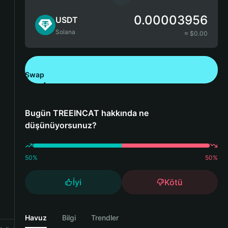
0.00003956
USDT
Solana
≈ $
0.00
Swap
Bitget Wallet'ı İndirin
Bugün TREEINCAT hakkında ne
düşünüyorsunuz?
50
%
50
%
İyi
Kötü
Havuz
Bilgi
Trendler