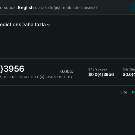
yorsunuz.
English
olarak değiştirmek ister misiniz?
edictions
Daha fazla
4}3956
24s Yüksek
24s Dü
0.00%
$0.0{4}3956
$0.0{
SD:
1 TREEINCAT = 0.0{4}3956 $ USD
1G
Lite
P