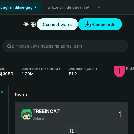
English diline geç
Türkçe dilinde devam et
Connect wallet
Hemen indir
Risk
şük
24s hacim (TREEINCAT)
24s Hacim
(USDT)
4}3956
1.29M
51.2
1
ro
Swap
TREEINCAT
Solana