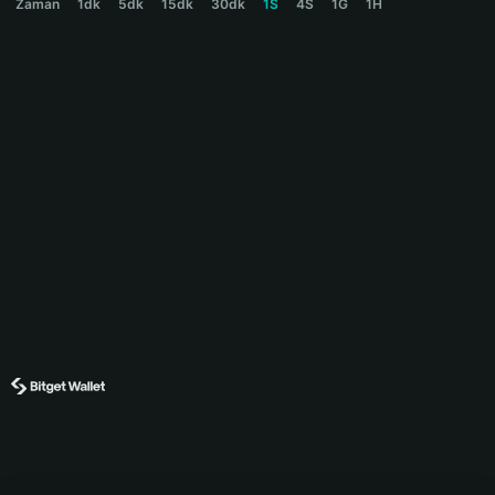
Zaman
1dk
5dk
15dk
30dk
1S
4S
1G
1H