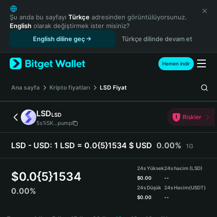
English
日本語
Şu anda bu sayfayı
Türkçe
adresinden görüntülüyorsunuz.
English
olarak değiştirmek ister misiniz?
Tiếng Việt
English diline geç
Türkçe dilinde devam et
Русский
Español (Latinoamérica)
Türkçe
Hemen indir
Italiano
Français
Ana sayfa
Kripto fiyatları
LSD
Fiyat
Deutsch
简体中文
LSD
LSD
Riskler
繁體中文
5s1iSK...pump
Português (Portugal)
Bahasa Indonesia
LSD - USD:
1 LSD = 0.0{5}1534 $ USD
0.00%
1G
ภาษาไทย
हिन्दी
24s Yüksek
24s hacim (LSD)
$
0.0{5}1534
বাংলা
$
0.00
--
24s Düşük
24s Hacim
(USDT)
0.00%
Español
$
0.00
--
Português (Brasil)
LSD Price Chart
Español (Argentina)