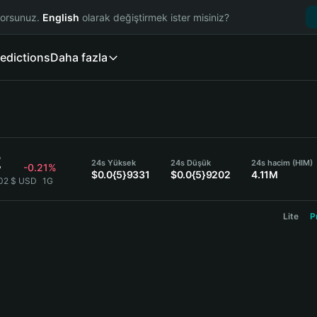
yorsunuz.
English
olarak değiştirmek ister misiniz?
edictions
Daha fazla
2
24s Yüksek
24s Düşük
24s hacim (HIM)
-0.21%
$0.0{5}9331
$0.0{5}9202
4.11M
202 $ USD
1G
Lite
P