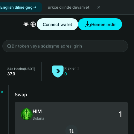
English diline geç
Türkçe dilinde devam et
Connect wallet
Hemen indir
Riskler
24s Hacim
(USDT)
37.9
0
ro
Swap
HIM
Solana