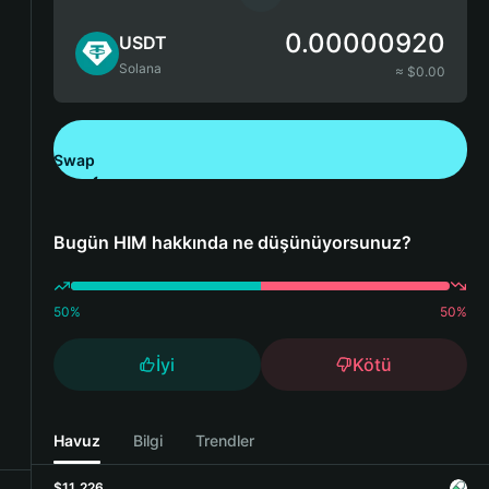
0.00000920
USDT
Solana
≈ $
0.00
Swap
Bitget Wallet'ı İndirin
Bugün HIM hakkında ne düşünüyorsunuz?
50
%
50
%
İyi
Kötü
Havuz
Bilgi
Trendler
$11,226