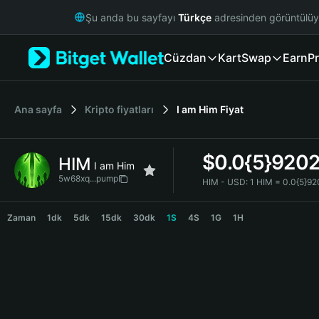
English
Şu anda bu sayfayı
Türkçe
adresinden görüntülü
日本語
Tiếng Việt
Cüzdan
Kart
Swap
Earn
Pr
Русский
Español (Latinoamérica)
Türkçe
Italiano
Ana sayfa
Kripto fiyatları
I am Him
Fiyat
Français
Deutsch
$
0.0{5}920
HIM
简体中文
I am Him
繁體中文
5w68xq...pump
HIM - USD:
1 HIM = 0.0{5}9
Português (Portugal)
HIM Price Chart
Bahasa Indonesia
Zaman
1dk
5dk
15dk
30dk
1S
4S
1G
1H
ภาษาไทย
हिन्दी
বাংলা
Español
Português (Brasil)
Español (Argentina)