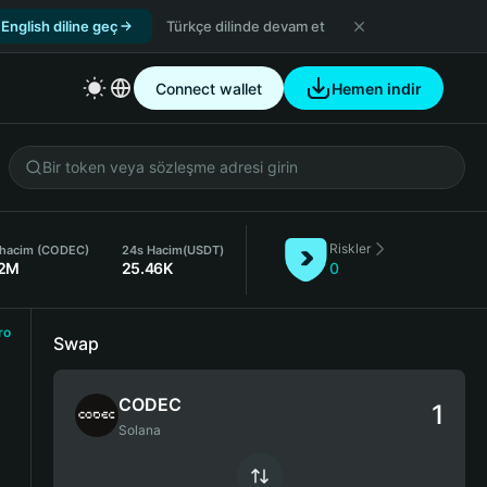
English diline geç
Türkçe dilinde devam et
Connect wallet
Hemen indir
Riskler
 hacim (CODEC)
24s Hacim
(USDT)
62M
25.46K
0
ro
Swap
CODEC
Solana