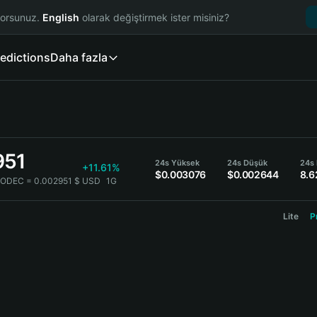
yorsunuz.
English
olarak değiştirmek ister misiniz?
edictions
Daha fazla
951
24s Yüksek
24s Düşük
24s
+11.61%
$0.003076
$0.002644
8.
CODEC = 0.002951 $ USD
1G
Lite
P