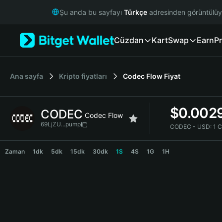
English
Şu anda bu sayfayı
Türkçe
adresinden görüntülü
日本語
Tiếng Việt
Cüzdan
Kart
Swap
Earn
Pr
Русский
Español (Latinoamérica)
Türkçe
Italiano
Ana sayfa
Kripto fiyatları
Codec Flow
Fiyat
Français
Deutsch
$
0.002
CODEC
简体中文
Codec Flow
繁體中文
69LjZU...pump
CODEC - USD:
1 
Português (Portugal)
CODEC Price Chart
Bahasa Indonesia
Zaman
1dk
5dk
15dk
30dk
1S
4S
1G
1H
ภาษาไทย
हिन्दी
বাংলা
Español
Português (Brasil)
Español (Argentina)