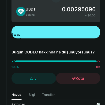
0.00295096
USDT
Solana
≈ $
0.00
Swap
Bitget Wallet'ı İndirin
Bugün CODEC hakkında ne düşünüyorsunuz?
100
%
0
%
İyi
Kötü
Havuz
Bilgi
Trendler
$270,024