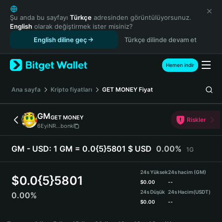
English
日本語
Şu anda bu sayfayı
Türkçe
adresinden görüntülüyorsunuz.
English
olarak değiştirmek ister misiniz?
Tiếng Việt
English diline geç
Türkçe dilinde devam et
Русский
Español (Latinoamérica)
Türkçe
Hemen indir
Italiano
Français
Ana sayfa
Kripto fiyatları
GET MONEY
Fiyat
Deutsch
简体中文
GM
GET MONEY
Riskler
繁體中文
6EyiNR...bonk
Português (Portugal)
Bahasa Indonesia
GM - USD:
1 GM = 0.0{5}5801 $ USD
0.00%
1G
ภาษาไทย
हिन्दी
24s Yüksek
24s hacim (GM)
$
0.0{5}5801
বাংলা
$
0.00
--
24s Düşük
24s Hacim
(USDT)
0.00%
Español
$
0.00
--
Português (Brasil)
GM Price Chart
Español (Argentina)