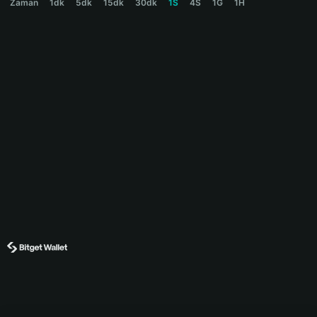
Zaman
1dk
5dk
15dk
30dk
1S
4S
1G
1H