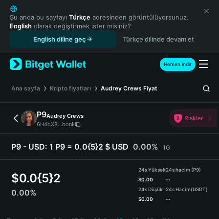
English
日本語
Şu anda bu sayfayı
Türkçe
adresinden görüntülüyorsunuz.
English
olarak değiştirmek ister misiniz?
Tiếng Việt
English diline geç
Türkçe dilinde devam et
Русский
Español (Latinoamérica)
Türkçe
Hemen indir
Italiano
Français
Ana sayfa
Kripto fiyatları
Audrey Crews
Fiyat
Deutsch
简体中文
P9
Audrey Crews
Riskler
繁體中文
6H4qX8...bonk
Português (Portugal)
Bahasa Indonesia
P9 - USD:
1 P9 = 0.0{5}2 $ USD
0.00%
1G
ภาษาไทย
हिन्दी
24s Yüksek
24s hacim (P9)
$
0.0{5}2
বাংলা
$
0.00
--
24s Düşük
24s Hacim
(USDT)
0.00%
Español
$
0.00
--
Português (Brasil)
P9 Price Chart
Español (Argentina)