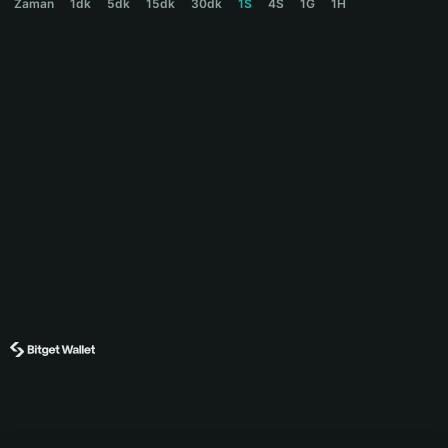
Zaman
1dk
5dk
15dk
30dk
1S
4S
1G
1H