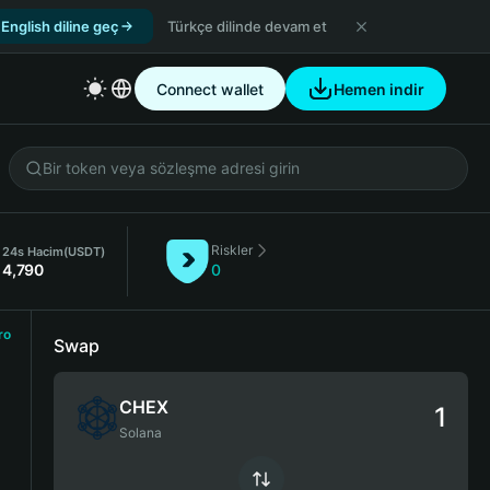
English diline geç
Türkçe dilinde devam et
Connect wallet
Hemen indir
Riskler
24s Hacim
(USDT)
4,790
0
ro
Swap
CHEX
Solana