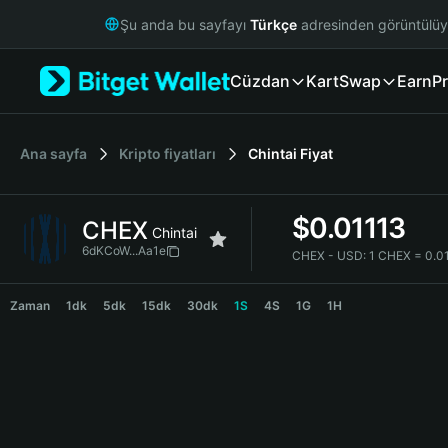
English
Şu anda bu sayfayı
Türkçe
adresinden görüntülü
日本語
Tiếng Việt
Cüzdan
Kart
Swap
Earn
Pr
Русский
Español (Latinoamérica)
Türkçe
Italiano
Ana sayfa
Kripto fiyatları
Chintai
Fiyat
Français
Deutsch
$
0.01113
CHEX
简体中文
Chintai
繁體中文
6dKCoW...Aa1e
CHEX - USD:
1 CHEX = 0.0
Português (Portugal)
CHEX Price Chart
Bahasa Indonesia
Zaman
1dk
5dk
15dk
30dk
1S
4S
1G
1H
ภาษาไทย
हिन्दी
বাংলা
Español
Português (Brasil)
Español (Argentina)