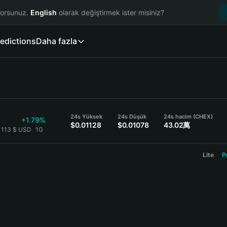
yorsunuz.
English
olarak değiştirmek ister misiniz?
edictions
Daha fazla
24s Yüksek
24s Düşük
24s hacim (CHEX)
+1.79%
$0.01128
$0.01078
43.02萬
1113 $ USD
1G
Lite
P