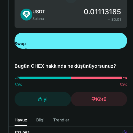
0.01113185
USDT
Solana
≈ $
0.01
Swap
Bitget Wallet'ı İndirin
Bugün CHEX hakkında ne düşünüyorsunuz?
50
%
50
%
İyi
Kötü
Havuz
Bilgi
Trendler
$23,092