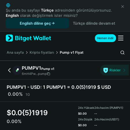
English
日本語
Şu anda bu sayfayı
Türkçe
adresinden görüntülüyorsunuz.
English
olarak değiştirmek ister misiniz?
Tiếng Việt
English diline geç
Türkçe dilinde devam et
Русский
Español (Latinoamérica)
Türkçe
Hemen indir
Italiano
Français
Ana sayfa
Kripto fiyatları
Pump v1
Fiyat
Deutsch
简体中文
PUMPV1
Pump v1
Riskler
繁體中文
6mH4Pw...pump
Português (Portugal)
Bahasa Indonesia
PUMPV1 - USD:
1 PUMPV1 = 0.0{5}1919 $ USD
ภาษาไทย
0.00%
1G
हिन्दी
বাংলা
24s Yüksek
24s hacim (PUMPV1)
$
0.0{5}1919
Español
$
0.00
--
24s Düşük
24s Hacim
(USDT)
0.00%
Português (Brasil)
$
0.00
--
Español (Argentina)