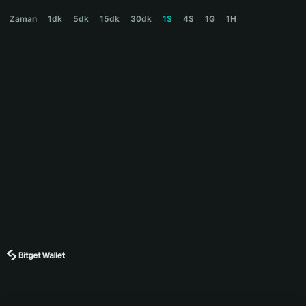
PUMPV1 Price Chart
Zaman
1dk
5dk
15dk
30dk
1S
4S
1G
1H