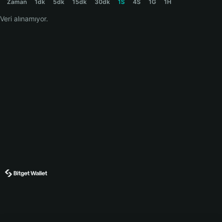
Zaman
1dk
5dk
15dk
30dk
1S
4S
1G
1H
Veri alınamıyor.