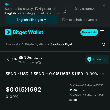
English
日本語
Şu anda bu sayfayı
Türkçe
adresinden görüntülüyorsunuz.
English
olarak değiştirmek ister misiniz?
Tiếng Việt
English diline geç
Türkçe dilinde devam et
Русский
Español (Latinoamérica)
Türkçe
Hemen indir
Italiano
Français
Ana sayfa
Kripto fiyatları
Sendooor
Fiyat
Deutsch
简体中文
SEND
Sendooor
SEN
Riskler
繁體中文
7BNsJp...pump
Português (Portugal)
Bahasa Indonesia
SEND - USD:
1 SEND = 0.0{5}1692 $ USD
0.00%
1G
ภาษาไทย
हिन्दी
24s Yüksek
24s hacim (SEND)
$
0.0{5}1692
বাংলা
$
0.00
--
24s Düşük
24s Hacim
(USDT)
0.00%
Español
$
0.00
--
Português (Brasil)
SEND Price Chart
Español (Argentina)