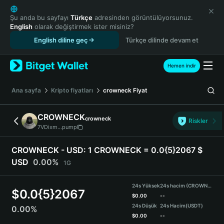
English
日本語
Şu anda bu sayfayı
Türkçe
adresinden görüntülüyorsunuz.
English
olarak değiştirmek ister misiniz?
Tiếng Việt
English diline geç
Türkçe dilinde devam et
Русский
Español (Latinoamérica)
Türkçe
Hemen indir
Italiano
Français
Ana sayfa
Kripto fiyatları
crowneck
Fiyat
Deutsch
简体中文
CROWNECK
crowneck
Riskler
繁體中文
7VDixm...pump
Português (Portugal)
Bahasa Indonesia
CROWNECK - USD:
1 CROWNECK = 0.0{5}2067 $
ภาษาไทย
USD
0.00%
1G
हिन्दी
বাংলা
24s Yüksek
24s hacim (CROWNECK)
$
0.0{5}2067
Español
$
0.00
--
24s Düşük
24s Hacim
(USDT)
0.00%
Português (Brasil)
$
0.00
--
Español (Argentina)