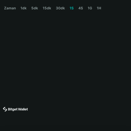
CROWNECK Price Chart
Zaman
1dk
5dk
15dk
30dk
1S
4S
1G
1H