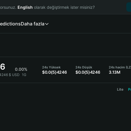
yorsunuz.
English
olarak değiştirmek ister misiniz?
edictions
Daha fazla
46
24s Yüksek
24s Düşük
24s hacim (LZ
0.00%
$0.0{5}4246
$0.0{5}4246
3.13M
}4246 $ USD
1G
Lite
P