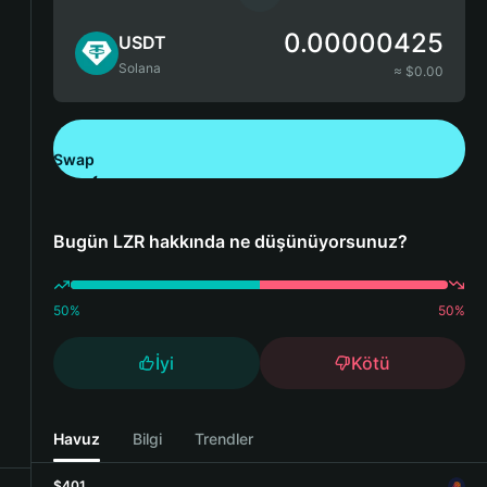
0.00000425
USDT
Solana
≈ $
0.00
Swap
Bitget Wallet'ı İndirin
Bugün LZR hakkında ne düşünüyorsunuz?
50
%
50
%
İyi
Kötü
Havuz
Bilgi
Trendler
$401