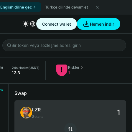
English diline geç
Türkçe dilinde devam et
Connect wallet
Hemen indir
Riskler
R)
24s Hacim
(USDT)
13.3
1
ro
Swap
LZR
Solana