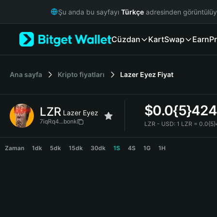
English
Şu anda bu sayfayı
Türkçe
adresinden görüntülü
日本語
Tiếng Việt
Cüzdan
Kart
Swap
Earn
Pr
Русский
Español (Latinoamérica)
Türkçe
Italiano
Ana sayfa
Kripto fiyatları
Lazer Eyez
Fiyat
Français
Deutsch
$
0.0{5}42
LZR
简体中文
Lazer Eyez
繁體中文
7iqRq4...bonk
LZR - USD:
1 LZR = 0.0{5
Português (Portugal)
LZR Price Chart
Bahasa Indonesia
Zaman
1dk
5dk
15dk
30dk
1S
4S
1G
1H
ภาษาไทย
हिन्दी
বাংলা
Español
Português (Brasil)
Español (Argentina)